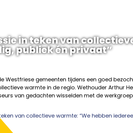
ssie in teken van collecti
g, publiek én privaat”
de Westfriese gemeenten tijdens een goed bezocht
llectieve warmte in de regio. Wethouder Arthur He
iseurs van gedachten wisselden met de werkgroep 
 teken van collectieve warmte: “We hebben iederee