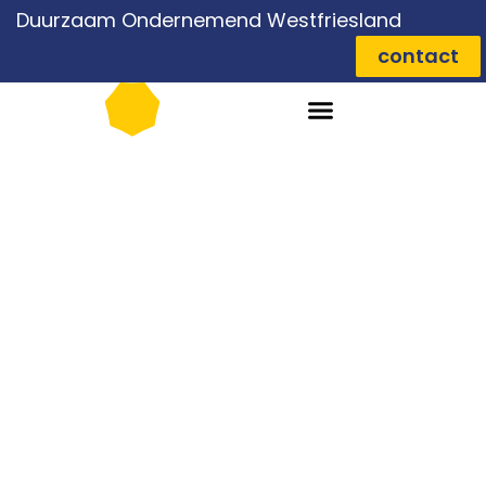
Duurzaam Ondernemend Westfriesland
contact