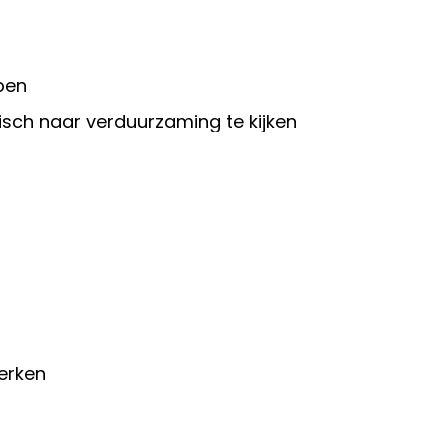
ben
ch naar verduurzaming te kijken
erken